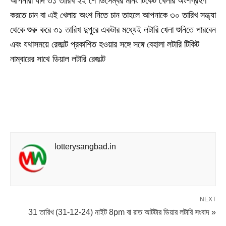
আপনারা যদি ৩১ তারিখ ২২ শে ডিসেম্বর মর্নিং টিকেট খেলার অংশগ্রহণ
করতে চান বা এই খেলায় অংশ নিতে চান তাহলে আপনাকে ৩০ তারিখ সন্ধ্যা
থেকে শুরু করে ৩১ তারিখ দুপুরে একটার মধ্যেই লটারি খেলা শুনিতে পারবেন
এবং যথাসময়ে রেজাল্ট প্রকাশিত হওয়ার সঙ্গে সঙ্গে বেহালা লটারি টিকিট
নাম্বারের সাথে ডিয়াল লটারি রেজাল্ট
lotterysangbad.in
NEXT
31 তারিখ (31-12-24) নাইট 8pm বা রাত আটটার ডিয়ার লটারি সংবাদ »